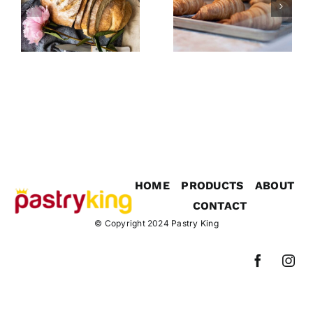
Bakery with
d
Bakery
soul and
products of
history
2019
HOME
PRODUCTS
ABOUT
CONTACT
© Copyright 2024
Pastry King