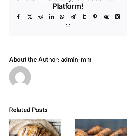
therapy
Platform!
Facebook
X
Reddit
LinkedIn
WhatsApp
Telegram
Tumblr
Pinterest
Vk
Xing
Email
About the Author:
admin-mm
Related Posts
Best Avada