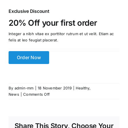
Exclusive Discount
20% Off your first order
Integer a nibh vitae ex porttitor rutrum et ut velit. Etiam ac
felis at leo feugiat placerat.
Order Now
By
admin-mm
|
18 November 2019
|
Healthy
,
on
News
|
Comments Off
Cooking
and
baking
is
Share This Story, Choose Your
mental